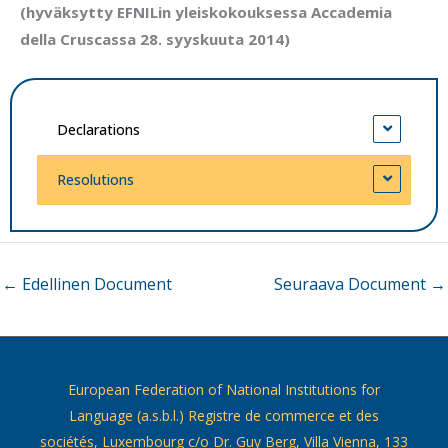
(hyväksytty EFNILin yleiskokouksessa Accademia
della Cruscassa 28. syyskuuta 2014)
Declarations
Resolutions
←
Edellinen Document
Seuraava Document
→
European Federation of National Institutions for
Language (a.s.b.l.) Registre de commerce et des
sociétés, Luxembourg c/o Dr. Guy Berg, Villa Vienna, 133