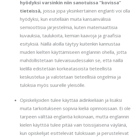
hyödyksi varsinkin niin sanotuissa ”kovissa”
tieteissä,
joissa jopa yksinkertainen englanti voi olla
hyödyksi, kun esitellään muita kansainvälisiä
semioottisia järjestelmiä, kuten matemaattisia
kuvauksia, taulukoita, kemian kaavoja ja graafisia
esityksiä. Näillä aloilla täytyy kuitenkin kannustaa
muiden kielten käyttämiseen englannin ohella, jotta
mahdollistetaan tulevaisuudessakin se, että näillä
kielillä edistetään korkeatasoista tieteellistä
keskustelua ja valotetaan tieteellisiä ongelmia ja
tuloksia myös suurelle yleisölle.
Opiskelijoiden tulee käyttää äidinkieliään ja lisäksi
muita tarkoitukseen sopivia kieliä opinnoissaan. Ei ole
tarpeen välttää englantia kokonaan, mutta englannin
kielen käyttöä tulee pitää vain toissijaisena väylänä,
kun opiskelijat esittelevät tuloksiaan ja perustelevat