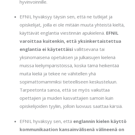
hyvinvoinnille.
EFNIL hyväksyy täysin sen, että ne tutkijat ja
opiskelijat, joilla ei ole mitään muuta yhteistä kieltä,
käyttävät englantia viestinnän apukielenä.
EFNIL
varoittaa kuitenkin, että yksinkertaistettua
englantia ei käytettäisi
vallitsevana tai
yksinomaisena opetuksen ja julkaisujen kielenä
muissa kieliympäristöissä, koska tämä heikentää
muita kieliä ja tekee ne vähitellen yhä
sopimattomammiksi tieteelliseen keskusteluun.
Tarpeetonta sanoa, että se myös vaikuttaa
opettajien ja muiden kasvattajien samoin kuin
opiskelijoiden tyyliin, jolloin luovuus saattaa kärsiä.
EFNIL hyväksyy sen, että
englannin kielen käyttö
kommunikaation kansainvälisenä välineenä on