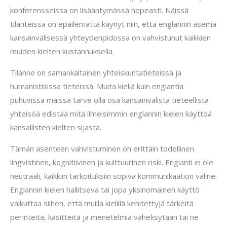
konferensseissa on lisääntymässä nopeasti. Näissä
tilanteissa on epäilemättä käynyt niin, että englannin asema
kansainvälisessä yhteydenpidossa on vahvistunut kaikkien
muiden kielten kustannuksella.
Tilanne on samankaltainen yhteiskuntatieteissä ja
humanistisissa tieteissä. Muita kieliä kuin englantia
puhuvissa maissa tarve olla osa kansainvälistä tieteellistä
yhteisöä edistää mitä ilmeisimmin englannin kielen käyttöä
kansallisten kielten sijasta.
Tämän asenteen vahvistuminen on erittäin todellinen
lingvistinen, kognitiivinen ja kulttuurinen riski. Englanti ei ole
neutraali, kaikkiin tarkoituksiin sopiva kommunikaation väline.
Englannin kielen hallitseva tai jopa yksinomainen käyttö
vaikuttaa siihen, että muilla kielillä kehitettyjä tärkeitä
perinteitä, käsitteitä ja menetelmiä väheksytään tai ne