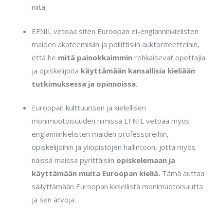
niitä.
EFNIL vetoaa siten Euroopan ei-englanninkielisten
maiden akateemisiin ja poliittisiin auktoriteetteihin,
että he
mitä painokkaimmin
rohkaisevat opettajia
ja opiskelijoita
käyttämään kansallisia kieliään
tutkimuksessa ja opinnoissa.
Euroopan kulttuurisen ja kielellisen
monimuotoisuuden nimissä EFNIL vetoaa myös
englanninkielisten maiden professoreihin,
opiskelijoihin ja yliopistojen hallintoon, jotta myös
näissä maissa pyrittäisiin
opiskelemaan ja
käyttämään muita Euroopan kieliä.
Tämä auttaa
säilyttämään Euroopan kielellistä monimuotoisuutta
ja sen arvoja.