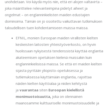
unohdetaan. Voi käydä myös niin, että eri alojen valtavirta –
joka määrittelee relevanteimpina pidetyt aiheet ja
ongelmat – on englanninkielisten maiden edustajien
dominoima. Tämän on jo osoitettu vaikuttavan tutkimuksen
taloudellisen tuen kohdentamiseen muissa maissa.
EFNIL, monien Euroopan maiden virallisten kielten
keskeisten laitosten yhteistyöverkosto, on hyvin
huolissaan nykyisestä tendenssistä käyttää englantia
akateemisen opetuksen kielenä muissakin kuin
englanninkielisissä maissa. Se että eri maiden kielten
sijasta pyritään yliopisto-opetuksessa ja
tutkimuksessa käyttämään englantia, rajoittaa
näiden kielten käyttöalaa ja niiden kehitystä
ja
vaarantaa
siten
Euroopan kielellistä
monimuotoisuutta,
joka on olennainen
maanosamme kulttuuriselle monimuotoisuudelle ja