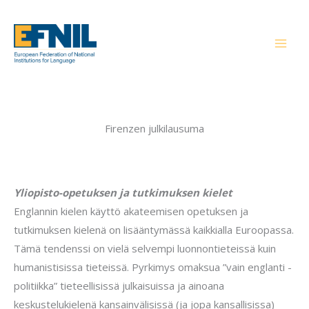
Siirry
sisältöön
Firenzen julkilausuma
Yliopisto-opetuksen ja tutkimuksen kielet
Englannin kielen käyttö akateemisen opetuksen ja
tutkimuksen kielenä on lisääntymässä kaikkialla Euroopassa.
Tämä tendenssi on vielä selvempi luonnontieteissä kuin
humanistisissa tieteissä. Pyrkimys omaksua ”vain englanti -
politiikka” tieteellisissä julkaisuissa ja ainoana
keskustelukielenä kansainvälisissä (ja jopa kansallisissa)