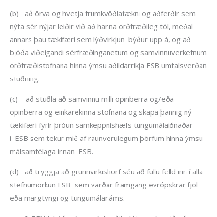
(b) að örva og hvetja frumkvöðlatækni og aðferðir sem
nýta sér nýjar leiðir við að hanna orðfræðileg tól, meðal
annars þau tækifæri sem lýðvirkjun býður upp á, og að
bjóða viðeigandi sérfræðinganetum og samvinnuverkefnum
orðfræðistofnana hinna ýmsu aðildarríkja ESB umtalsverðan
stuðning.
(c) að stuðla að samvinnu milli opinberra og/eða
opinberra og einkarekinna stofnana og skapa þannig ný
tækifæri fyrir þróun samkeppnishæfs tungumálaiðnaðar
í ESB sem tekur mið af raunverulegum þörfum hinna ýmsu
málsamfélaga innan ESB.
(d) að tryggja að grunnvirkishorf séu að fullu felld inn í alla
stefnumörkun ESB sem varðar framgang evrópskrar fjöl-
eða margtyngi og tungumálanáms.