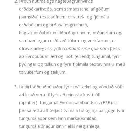
Þróun nútímalegs hágæðagrunnvirkis
orðabókarfræða, sem samanstandi af góðum
(samsíða) textasöfnum, ein-, tví- og fjölmála
orðabókum og orðasafnsgrunnum,
hugtakaorðabókum, íðorðagrunnum, orðanetum og
sambærilegum orðfræðitólum og verkfærum, er
ófrávíkjanlegt skilyrði (
conditio sine qua non
) þess
að Evrópubúar læri og noti (erlend) tungumál, fyrir
þýðingar og túlkun og fyrir fjölmála textavinnslu með
tölvukerfum og tækjum.
Undirtsöðuaðbúnaður fyrir máltækni og vönduð söfn
ættu að vera til fyrir að minnsta kosti öll
(opinber) tungumál Evrópusambandsins (ESB): til
þessa ættu að teljast tvímála tól og hjálpargögn fyrir
tungumálapör sem hinn markaðsmiðaði
tungumálaiðnaður sinnir ekki nægjanlega.