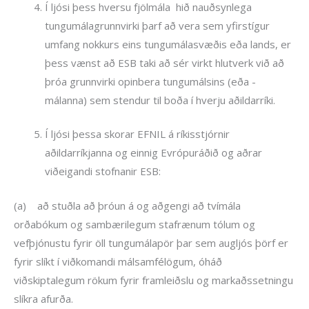
Í ljósi þess hversu fjölmála hið nauðsynlega
tungumálagrunnvirki þarf að vera sem yfirstígur
umfang nokkurs eins tungumálasvæðis eða lands, er
þess vænst að ESB taki að sér virkt hlutverk við að
þróa grunnvirki opinbera tungumálsins (eða -
málanna) sem stendur til boða í hverju aðildarríki.
Í ljósi þessa skorar EFNIL á ríkisstjórnir
aðildarríkjanna og einnig Evrópuráðið og aðrar
viðeigandi stofnanir ESB:
(a) að stuðla að þróun á og aðgengi að tvímála
orðabókum og sambærilegum stafrænum tólum og
vefþjónustu fyrir öll tungumálapör þar sem augljós þörf er
fyrir slíkt í viðkomandi málsamfélögum, óháð
viðskiptalegum rökum fyrir framleiðslu og markaðssetningu
slíkra afurða.