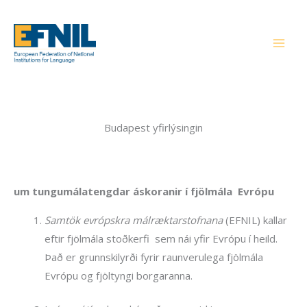
Skip
to
content
Budapest yfirlýsingin
um tungumálatengdar áskoranir í fjölmála Evrópu
Samtök evrópskra málræktarstofnana
(EFNIL) kallar
eftir fjölmála stoðkerfi sem nái yfir Evrópu í heild.
Það er grunnskilyrði fyrir raunverulega fjölmála
Evrópu og fjöltyngi borgaranna.