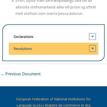
EFNIL býður fram sérfræðiþekkingu sína við að
aðstoða stefnumarkandi aðila við þróun og eftirlit
með stefnum sem snerta þessa áskorun.
Declarations
Resolutions
←
Previous Document
European Federation of National Institutions for
Language (a.s.b.l.) Registre de commerce et des