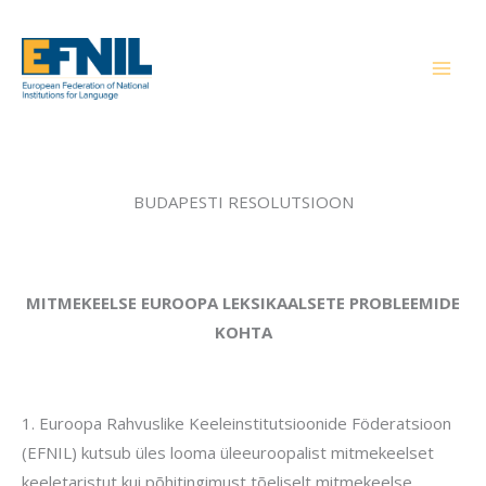
Skip
to
content
BUDAPESTI RESOLUTSIOON
MITMEKEELSE EUROOPA LEKSIKAALSETE PROBLEEMIDE
KOHTA
1.
Euroopa Rahvuslike Keeleinstitutsioonide Föderatsioon
(EFNIL) kutsub üles looma üleeuroopalist mitmekeelset
keeletaristut kui põhitingimust tõeliselt mitmekeelse