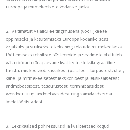
Euroopa ja mitmekeelsete kodanike jaoks.
2.
Vältimatult vajaliku eeltingimusena (võõr-)keelte
õppimiseks ja kasutamiseks Euroopa kodanike seas,
kirjalikuks ja suuliseks tõlkeks ning tekstide mitmekeelseks
töötlemiseks tehniliste süsteemide ja seadmete abil tuleb
välja töötada tänapäevane kvaliteetne leksikograafiline
taristu, mis koosneb kasulikest (paralleel-)korpustest, ühe-,
kahe- ja mitmekeelsetest leksikonidest ja leksikaalsetest
andmebaasidest, tesaurustest, terminibaasidest,
Wordneti tüüpi andmebaasidest ning samalaadsetest
keeletööriistadest.
3.
Leksikaalsed põhiressursid ja kvaliteetsed kogud