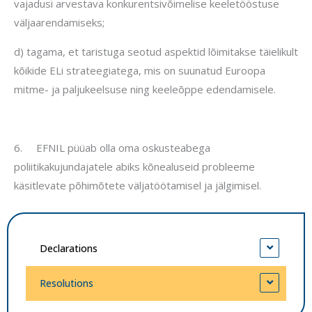
vajadusi arvestava konkurentsivõimelise keeletööstuse
väljaarendamiseks;
d) tagama, et taristuga seotud aspektid lõimitakse täielikult
kõikide ELi strateegiatega, mis on suunatud Euroopa
mitme- ja paljukeelsuse ning keeleõppe edendamisele.
6.
EFNIL püüab olla oma oskusteabega
poliitikakujundajatele abiks kõnealuseid probleeme
käsitlevate põhimõtete väljatöötamisel ja jälgimisel.
Declarations
Resolutions