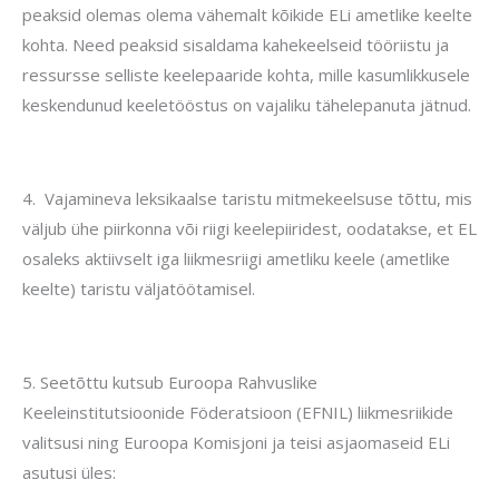
peaksid olemas olema vähemalt kõikide ELi ametlike keelte
kohta.
Need peaksid sisaldama kahekeelseid tööriistu ja
ressursse selliste keelepaaride kohta, mille kasumlikkusele
keskendunud keeletööstus on vajaliku tähelepanuta jätnud.
4.
Vajamineva leksikaalse taristu mitmekeelsuse tõttu, mis
väljub ühe piirkonna või riigi keelepiiridest, oodatakse, et EL
osaleks aktiivselt iga liikmesriigi ametliku keele (ametlike
keelte) taristu väljatöötamisel.
5.
Seetõttu kutsub Euroopa Rahvuslike
Keeleinstitutsioonide Föderatsioon (EFNIL) liikmesriikide
valitsusi ning Euroopa Komisjoni ja teisi asjaomaseid ELi
asutusi üles: