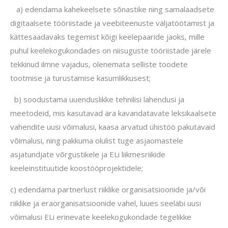
a) edendama kahekeelsete sõnastike ning samalaadsete
digitaalsete tööriistade ja veebiteenuste väljatöötamist ja
kättesaadavaks tegemist kõigi keelepaaride jaoks, mille
puhul keelekogukondades on niisuguste tööriistade järele
tekkinud ilmne vajadus, olenemata selliste toodete
tootmise ja turustamise kasumlikkusest;
b) soodustama uuenduslikke tehnilisi lahendusi ja
meetodeid, mis kasutavad ära kavandatavate leksikaalsete
vahendite uusi võimalusi, kaasa arvatud ühistöö pakutavaid
võimalusi, ning pakkuma olulist tuge asjaomastele
asjatundjate võrgustikele ja ELi liikmesriikide
keeleinstituutide koostööprojektidele;
c) edendama partnerlust riiklike organisatsioonide ja/või
riiklike ja eraorganisatsioonide vahel, luues seeläbi uusi
võimalusi ELi erinevate keelekogukondade tegelikke