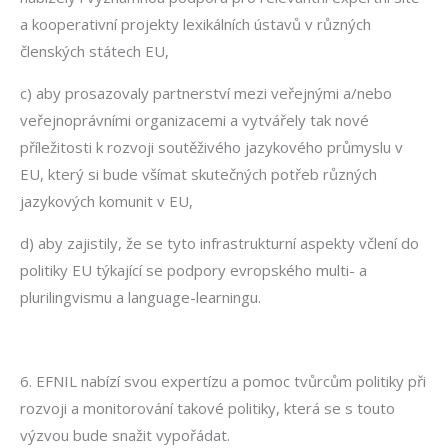
a kooperativní projekty lexikálních ústavů v různých
členských státech EU,
c) aby prosazovaly partnerství mezi veřejnými a/nebo
veřejnoprávními organizacemi a vytvářely tak nové
příležitosti k rozvoji soutěživého jazykového průmyslu v
EU, který si bude všímat skutečných potřeb různých
jazykových komunit v EU,
d) aby zajistily, že se tyto infrastrukturní aspekty včlení do
politiky EU týkající se podpory evropského multi- a
plurilingvismu a language-learningu.
6. EFNIL nabízí svou expertízu a pomoc tvůrcům politiky při
rozvoji a monitorování takové politiky, která se s touto
výzvou bude snažit vypořádat.