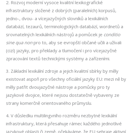
2. Rozvoj moderní vysoce kvalitní lexikografické
infrastruktury složené z dobrých (paralelních) korpusů,
jedno-, dvou- a vícejazyčných slovníků a lexikálních
databází, tezaurů, terminologických databází, wordnetů a
srovnatelných lexikálních nástrojů a pomůcek je
conditio
sine qua non
pro to, aby se evropští občané učili a užívali
(cizí) jazyky, pro překlady a tlumočení i pro vícejazyčné
zpracování textů technickými systémy a zařízeními.
3. Základní lexikální zdroje a jejich kvalitní sbírky by měly
existovat aspoň pro všechny oficiální jazyky EU: mezi ně by
měly patřit dvoujazyčné nástroje a pomůcky pro ty
jazykové dvojice, které nejsou dostatečně vybaveny ze
strany komerčně orientovaného průmyslu.
4. V důsledku multilingvního rozměru nezbytné lexikální
infrastruktury, která přesahuje rámec každého jednotlivé
jazykové oblasti či země, očekáváme, že EU sehraje aktivní