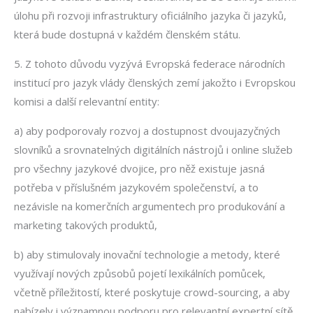
úlohu při rozvoji infrastruktury oficiálního jazyka či jazyků,
která bude dostupná v každém členském státu.
5. Z tohoto důvodu vyzývá Evropská federace národních
institucí pro jazyk vlády členských zemí jakožto i Evropskou
komisi a další relevantní entity:
a) aby podporovaly rozvoj a dostupnost dvoujazyčných
slovníků a srovnatelných digitálních nástrojů i online služeb
pro všechny jazykové dvojice, pro něž existuje jasná
potřeba v příslušném jazykovém společenství, a to
nezávisle na komerčních argumentech pro produkování a
marketing takových produktů,
b) aby stimulovaly inovační technologie a metody, které
využívají nových způsobů pojetí lexikálních pomůcek,
včetně příležitostí, které poskytuje crowd-sourcing, a aby
nabízely i významnou podporu pro relevantní expertní sítě