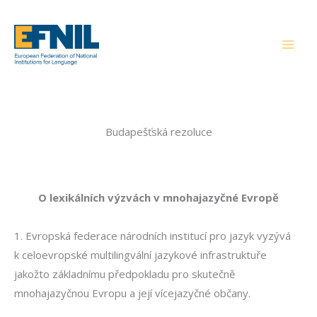
Přeskočit
na
obsah
Budapešťská rezoluce
O lexikálních výzvách v mnohajazyčné Evropě
1. Evropská federace národních institucí pro jazyk vyzývá
k celoevropské multilingvální jazykové infrastruktuře
jakožto základnímu předpokladu pro skutečně
mnohajazyčnou Evropu a její vícejazyčné občany.